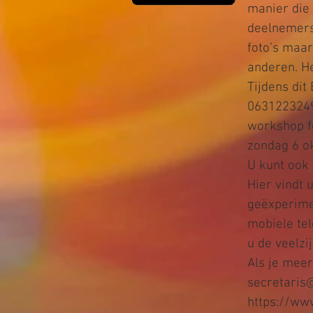
manier die 
deelnemers
foto’s maar
anderen. He
Tijdens dit
0631223249,
workshop fo
zondag 6 ok
U kunt ook 
Hier vindt 
geëxperime
mobiele tel
u de veelzij
Als je meer
secretaris@
https://ww