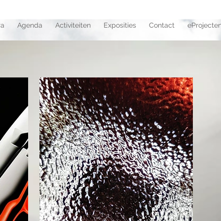
ra
Agenda
Activiteiten
Exposities
Contact
eProjecte