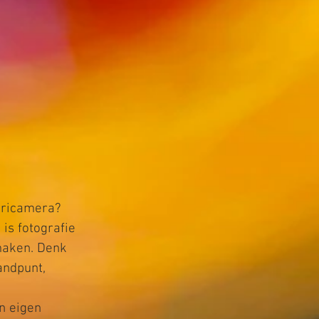
Ericamera?

s fotografie 
maken. Denk 
ndpunt, 
n eigen 