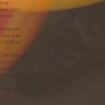
t de 
ver eigen 
’s van 
tsApp (tel 
 mee in de 
n 15:00 op 
t CKE gebouw. 
Ericamera 
van een 
amera waarin 
ontact op met 