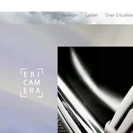
Welkom
Leden
Over Ericame