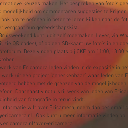
creatieve keuzes maken. Het bespreken van foto’s geef
 mogelijkheid om commentaren suggesties te krijgen o
 ook om te oefenen in beter te leren kijken naar de foto
t vergroot hun gereedschapskist. 

 Bruisweekend kunt u dit zelf meemaken. Lever, via Wha
 zie QR codes), of op een SD-kaart uw foto’s in en doe
toforum. Deze vinden plaats bij CKE om 11:00, 13:00 e
tober.

werk van Ericamera leden vinden in de expositie in he
u werk uit een project ‘onherkenbaar’ waar leden van 
nteerd hebben met de grenzen van de mogelijkheden 
efoon. Daarnaast vindt u vrij werk van leden van Eric
digheid van fotografie in terug vindt.

 informatie wilt over Ericamera, neem dan per email c
ericamera.nl . Ook kunt u meer informatie vinden op 
w.ericamera.nl/over-ericamera