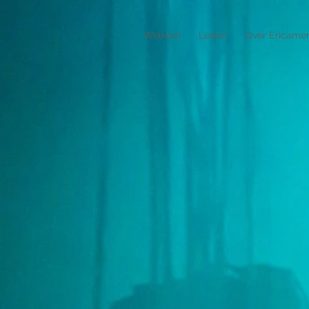
Welkom
Leden
Over Ericame