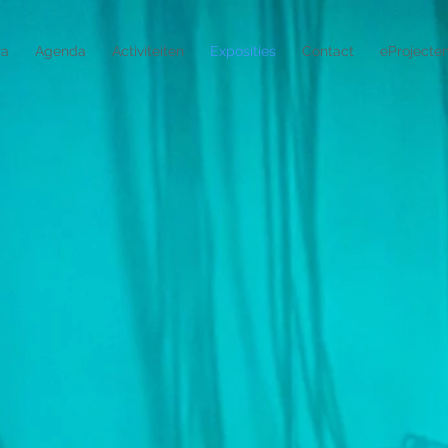
ra
Agenda
Activiteiten
Exposities
Contact
eProjecte